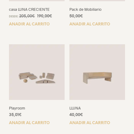
casa LUNA CRECIENTE
Pack de Mobiliario
El
El
205,00
€
190,00
€
50,00
€
DESDE:
precio
precio
AÑADIR AL CARRITO
AÑADIR AL CARRITO
original
actual
era:
es:
205,00€.
190,00€.
Playroom
LLUNA
35,01
€
40,00
€
AÑADIR AL CARRITO
AÑADIR AL CARRITO