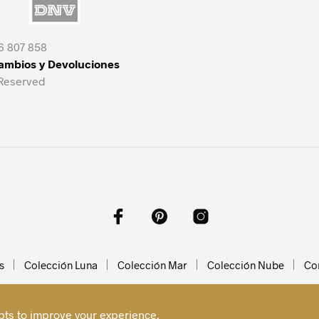
6 807 858
Cambios y Devoluciones
 Reserved
s
Colección Luna
Colección Mar
Colección Nube
Co
ipts to improve your experience.