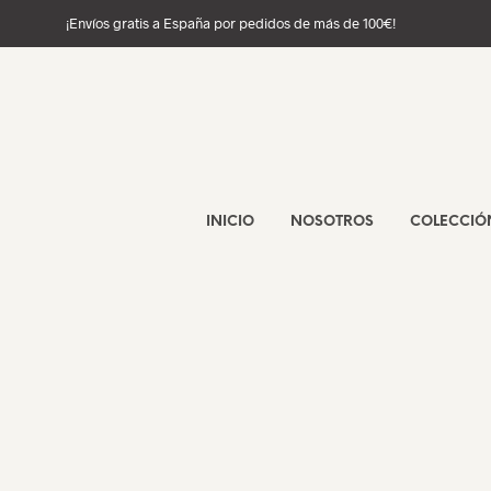
¡Envíos gratis a España por pedidos de más de 100€!
INICIO
NOSOTROS
COLECCIÓ