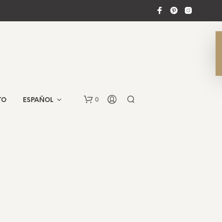
0
TO
ESPAÑOL
N