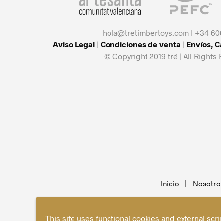
hola@tretimbertoys.com | +34 60
Aviso Legal
|
Condiciones de venta
|
Envíos, 
© Copyright 2019 tré | All Rights
Inicio
Nosotro
This site uses functional cookies and external scr