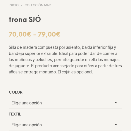
INICIO
/
COLECCIÓN MAR
trona SJÓ
Rango
70,00
€
-
79,00
€
de
Silla de madera compuesta por asiento, balda inferior fija y
precios:
bandeja superior extraible. Ideal para poder dar de comer a
los muñecos y peluches, permite guardar en ella los menajes
desde
de juguete. El producto aconsejado para niños a partir de tres
años se entrega montado. El cojín es opcional.
70,00€
hasta
79,00€
COLOR
TEXTIL