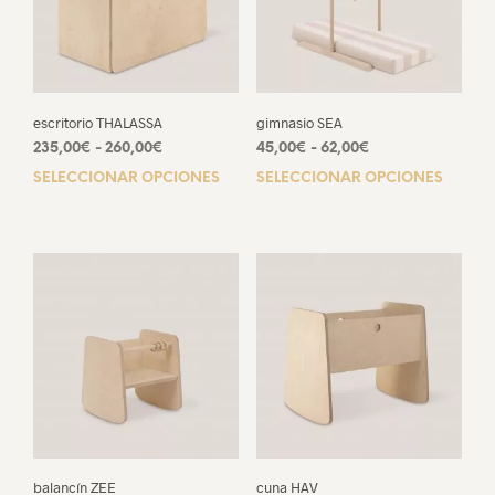
escritorio THALASSA
gimnasio SEA
Rango
Rango
235,00
€
-
260,00
€
45,00
€
-
62,00
€
de
de
SELECCIONAR OPCIONES
Este
SELECCIONAR OPCIONES
Este
precios:
precios:
producto
prod
desde
desde
tiene
tien
235,00€
45,00€
múltiples
múlt
hasta
hasta
variantes.
varia
260,00€
62,00€
Las
Las
opciones
opci
se
se
pueden
pue
elegir
elegi
en
en
la
la
página
pági
de
de
balancín ZEE
cuna HAV